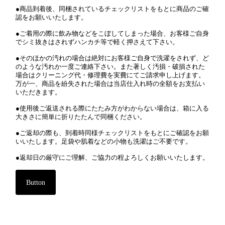
●商品到着後、同梱されているチェックリストをもとに商品のご確
認をお願いいたします。
●ご着用の際に飲み物などをこぼしてしまった場合、お客様ご自身
でシミ抜きはされずハンカチ等で軽く押さえて下さい。
●そのほかの汚れの場合は絶対にお客様ご自身で洗濯をされず、ど
のような汚れか一度ご連絡下さい。また著しく汚損・破損された
場合はクリーニング代・修理費を実費にてご請求申し上げます。
万が一、商品を紛失された場合は当店仕入れ時の全額をお支払い
いただきます。
●使用後ご返送される際にたたみ方がわからない場合は、箱に入る
大きさに簡単に折りたたんで同梱ください。
●ご返却の際も、到着時同様チェックリストをもとにご確認をお願
いいたします。足袋や肌着などの小物も洗濯はご不要です。
●返却日の厳守にご理解、ご協力の程よろしくお願いいたします。
Button