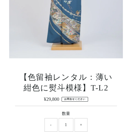
【色留袖レンタル：薄い
紺色に熨斗模様】T-L2
¥29,800
定
お問合せください
価
数量
-
+