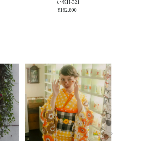
い/KH-321
¥162,800
定
価