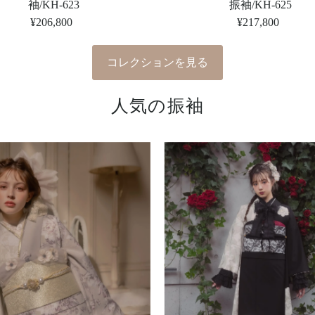
袖/KH-623
振袖/KH-625
¥206,800
定
¥217,800
定
価
価
コレクションを見る
人気の振袖