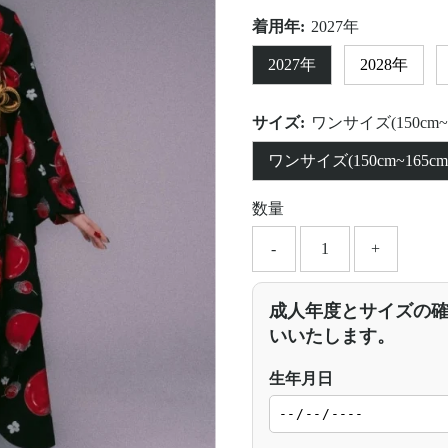
着用年:
2027年
2027年
2028年
サイズ:
ワンサイズ(150cm~1
ワンサイズ(150cm~165cm
数量
-
+
成人年度とサイズの
いいたします。
生年月日