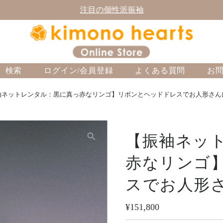
注目の個性派振袖
検索
ログイン/会員登録
よくある質問
お
ネットレンタル：黒に真っ赤なリンゴ】リボンとヘッドドレスでお人形さんに2nd
【振袖ネッ
赤なリンゴ
スでお人形さん
定
¥151,800
価