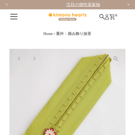
注目の個性派振袖
0
Home
›
重衿：摘み飾り抹茶