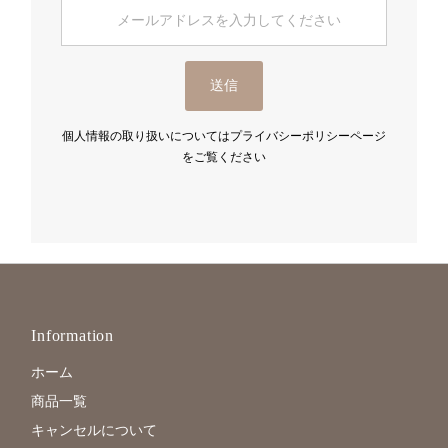
メ
ー
ル
ア
送信
ド
レ
ス
個人情報の取り扱いについてはプライバシーポリシーページ
を
をご覧ください
入
力
し
て
く
だ
さ
い
Information
ホーム
商品一覧
キャンセルについて