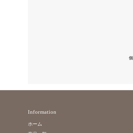
メ
ー
ル
ア
ド
レ
個
ス
を
入
力
し
て
く
Information
だ
さ
ホーム
い