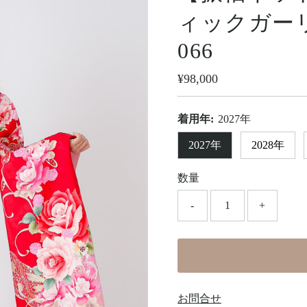
ィックガーリ
066
定
¥98,000
価
着用年:
2027年
2027年
2028年
数量
-
+
お問合せ