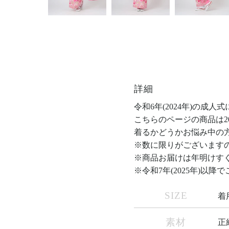
詳細
令和6年(2024年)の
こちらのページの商品は
着るかどうかお悩み中の
※数に限りがございます
※商品お届けは
年明けす
※令和7年(2025年)
SIZE
着
素材
正