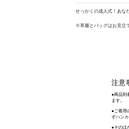
せっかくの成人式！あな
※草履とバッグはお見立
注意
●商品到
ます。
●ご着用
ずハンカ
●そのほ