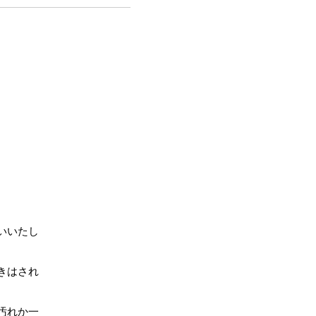
いいたし
きはされ
汚れか一