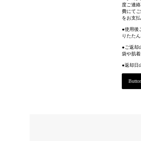
度ご連絡
費にてご
をお支払
●使用後
りたたん
●ご返却
袋や肌着
●返却日
Butto